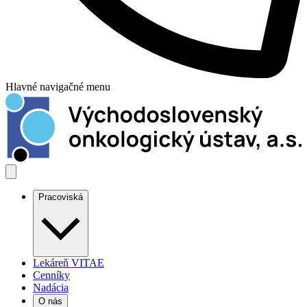
Hlavné navigačné menu
Pracoviská
Lekáreň VITAE
Cenníky
Nadácia
O nás