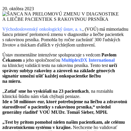
20. októbra 2023
Východoslovenský onkologický ústav, a. s.
, (VOÚ) má mimoriadnu
šancu priniesť prelomovú zmenu v diagnostike a liečbe pacientiek
s rakovinou prsníka. Pomohla by ročne zachrániť 300 ľudských
životov a tisíckam ďalších v rýchlejšom uzdravení.
Ústav momentálne intenzívne spolupracuje s vedcom
Pavlom
Čekanom
a jeho spoločnosťou
MultiplexDX International
na klinickej validácii testu na rakovinu prsníka. Tento test
určí
správny subtyp rakoviny a zároveň na základe génových
signatúr umožní ušiť každej onkopacientke liečbu
na mieru.
„
Zatiaľ sme ho vyskúšali na 23 pacientkach
, na rozsiahlu
klinickú štúdiu nám však chýbajú peniaze.
Ide o 50 miliónov eur, ktoré potrebujeme na liečbu a zdravotnú
starostlivosť o pacientky s rakovinou prsníka,“ uviedol
generálny riaditeľ VOÚ MUDr. Tomáš Sieber, MPH.
„Test by pritom pomohol nielen našim pacientkam, ale celému
zdravotníckemu systému v krajine.
Nechceme ho validovať