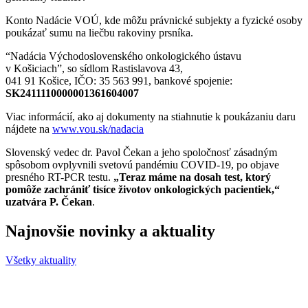
Konto Nadácie VOÚ, kde môžu právnické subjekty a fyzické osoby
poukázať sumu na liečbu rakoviny prsníka.
“Nadácia Východoslovenského onkologického ústavu
v Košiciach”, so sídlom Rastislavova 43,
041 91 Košice, IČO: 35 563 991, bankové spojenie:
SK2411110000001361604007
Viac informácií, ako aj dokumenty na stiahnutie k poukázaniu daru
nájdete na
www.vou.sk/nadacia
Slovenský vedec dr. Pavol Čekan a jeho spoločnosť zásadným
spôsobom ovplyvnili svetovú pandémiu COVID-19, po objave
presného RT-PCR testu.
„Teraz máme na dosah test, ktorý
pomôže zachrániť tisíce životov onkologických pacientiek,“
uzatvára P. Čekan
.
Najnovšie novinky a aktuality
Všetky aktuality