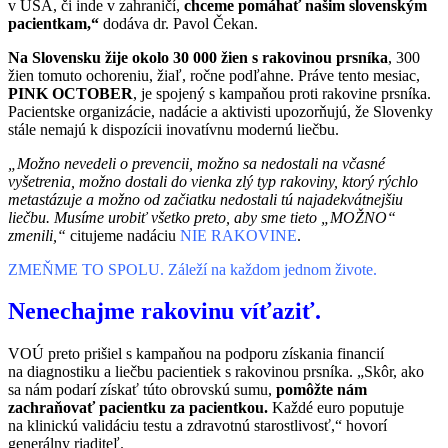
v USA, či inde v zahraničí,
chceme pomáhať našim slovenským
pacientkam,“
dodáva dr. Pavol Čekan.
Na Slovensku žije okolo 30 000 žien s rakovinou prsníka
, 300
žien tomuto ochoreniu, žiaľ, ročne podľahne. Práve tento mesiac,
PINK OCTOBER
, je spojený s kampaňou proti rakovine prsníka.
Pacientske organizácie, nadácie a aktivisti upozorňujú, že Slovenky
stále nemajú k dispozícii inovatívnu modernú liečbu.
„Možno nevedeli o prevencii, možno sa nedostali na včasné
vyšetrenia, možno dostali do vienka zlý typ rakoviny, ktorý rýchlo
metastázuje a možno od začiatku nedostali tú najadekvátnejšiu
liečbu. Musíme urobiť všetko preto, aby sme tieto „MOŽNO“
zmenili,“
citujeme nadáciu
NIE RAKOVINE
.
ZMEŇME TO SPOLU. Záleží na každom jednom živote.
Nenechajme rakovinu víťaziť.
VOÚ preto prišiel s kampaňou na podporu získania financií
na diagnostiku a liečbu pacientiek s rakovinou prsníka. „Skôr, ako
sa nám podarí získať túto obrovskú sumu,
pomôžte nám
zachraňovať pacientku za pacientkou.
Každé euro poputuje
na klinickú validáciu testu a zdravotnú starostlivosť,“ hovorí
generálny riaditeľ.